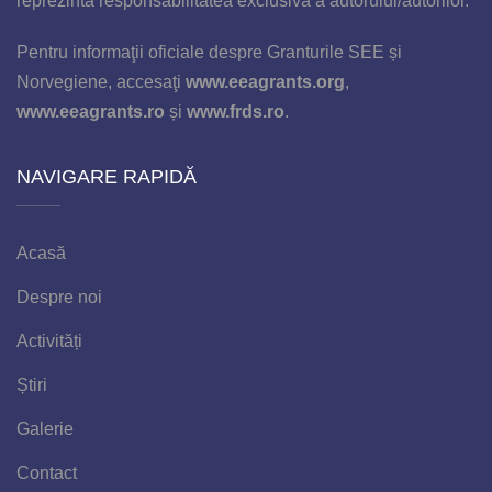
reprezintă responsabilitatea exclusivă a autorului/autorilor.
Pentru informaţii oficiale despre Granturile SEE și
Norvegiene, accesaţi
www.eeagrants.org
,
www.eeagrants.ro
și
www.frds.ro
.
NAVIGARE RAPIDĂ
Acasă
Despre noi
Activități
Știri
Galerie
Contact