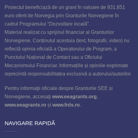
Proiectul beneficiază de un grant în valoare de 931
.851
euro
oferit de Norvegia prin Granturile Norvegiene
în
cadrul
Programului “
Dezvoltare locală
”.
Material realizat cu sprijinul financiar al Granturilor
Norvegiene. Conținutul acestuia (text, fotografii, video) nu
reflectă opinia oficială a Operatorului de Program, a
Punctului Național de Contact sau a Oficiului
Mecanismului Financiar. Informațiile și opiniile exprimate
reprezintă responsabilitatea exclusivă a autorului/autorilor.
Pentru informaţii oficiale despre Granturile SEE și
Norvegiene, accesaţi
www.eeagrants.org
,
www.eeagrants.ro
și
www.frds.ro
.
NAVIGARE RAPIDĂ