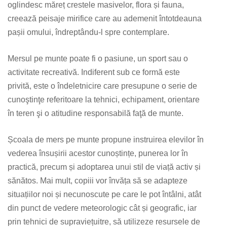
oglindesc măreț crestele masivelor, flora și fauna,
creează peisaje mirifice care au ademenit întotdeauna
pașii omului, îndreptându-l spre contemplare.
Mersul pe munte poate fi o pasiune, un sport sau o
activitate recreativă. Indiferent sub ce formă este
privită, este o îndeletnicire care presupune o serie de
cunoştinţe referitoare la tehnici, echipament, orientare
în teren şi o atitudine responsabilă faţă de munte.
Școala de mers pe munte propune instruirea elevilor în
vederea însușirii acestor cunoștințe, punerea lor în
practică, precum și adoptarea unui stil de viață activ și
sănătos. Mai mult, copiii vor învăța să se adapteze
situațiilor noi și necunoscute pe care le pot întâlni, atât
din punct de vedere meteorologic cât și geografic, iar
prin tehnici de supraviețuitre, să utilizeze resursele de