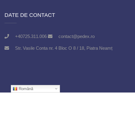
DATE DE CONTACT
+40725.311.006
contact@pedex.ro
Str. Vasile Conta nr. 4 Bloc O 8 / 18, Piatra Neamț
Română
Copyright @
Asociația Juvenala
2021. Created by
Wolf
Software Solutions
.