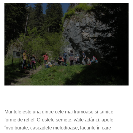
Muntele este una dintre cele mai frumoase și tainice
forme de relief. Crestele semețe, văile adânci, apele
învolburate, cascadele melodioase, lacurile în care