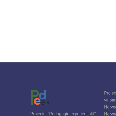
Proiec
valoar
Norveg
Proiectul "Pedagogie experiențială"
Norve