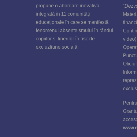
propune o abordare inovativă
“
Dezvo
integrată în 11 comunități
Materia
educaționale în care se manifestă
financ
fenomenul absenteismului în rândul
Conținu
copiilor și tinerilor în risc de
video)
excluzliune socială.
Operat
Punctu
Oficiu
Inform
reprez
exclus
Pentru
Grantu
acces
www.e