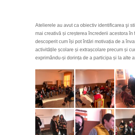
Atelierele au avut ca obiectiv identificarea şi 
mai creativă și creșterea încrederii acestora în fo
descoperit cum își pot întări motivația de a înva
activitățile școlare și extrașcolare precum și cu
exprimându-și dorința de a participa și la alte a