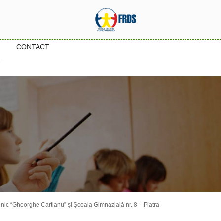
CONTACT
iul Tehnic “Gheorghe Cartianu” și Școala Gimnazială nr. 8 – Piatra