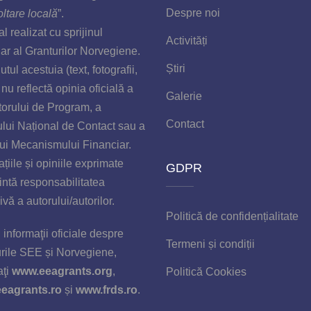
Despre noi
ltare locală
”.
l realizat cu sprijinul
Activități
iar al Granturilor Norvegiene.
Știri
tul acestuia (text, fotografii,
 nu reflectă opinia oficială a
Galerie
orului de Program, a
Contact
lui Național de Contact sau a
lui Mecanismului Financiar.
ațiile și opiniile exprimate
GDPR
intă responsabilitatea
ivă a autorului/autorilor.
Politică de confidențialitate
 informaţii oficiale despre
Termeni și condiții
rile SEE și Norvegiene,
aţi
www.eeagrants.org
,
Politică Cookies
eagrants.ro
și
www.frds.ro
.