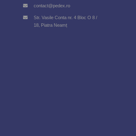
contact@pedex.ro
Str. Vasile Conta nr. 4 Bloc O 8 /
18, Piatra Neamț