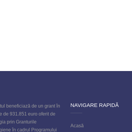
NAVIGARE RAPIDĂ
tul beneficiază de un grant în
e de 931
.851 euro
oferit de
ia prin Granturile
Acasă
giene
în cadrul
Programului