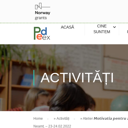
CINE
ACASĂ
SUNTEM
ACTIVITĂȚI
Home
»
Activități
»
Atelier 𝙈𝙤𝙩𝙞𝙫𝙖𝙩𝙞𝙖 𝙥𝙚
Neamț. – 23-24.02.2022