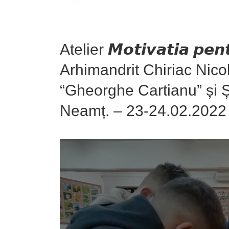
Atelier 𝙈𝙤𝙩𝙞𝙫𝙖𝙩𝙞𝙖 𝙥𝙚
Arhimandrit Chiriac Nico
“Gheorghe Cartianu” și Ș
Neamț. – 23-24.02.2022