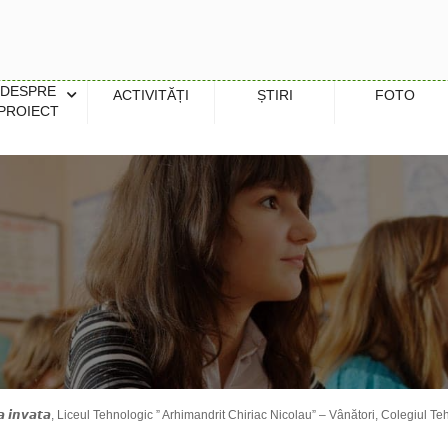
DESPRE
ACTIVITĂȚI
ȘTIRI
FOTO
PROIECT
𝙩𝙧𝙪 𝙖 𝙞𝙣𝙫𝙖𝙩𝙖, Liceul Tehnologic ” Arhimandrit Chiriac Nicolau” – Vânători, Coleg