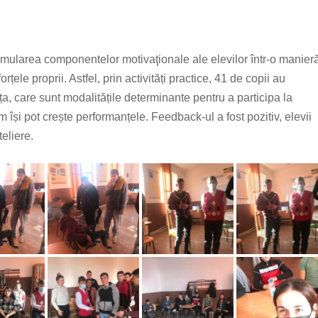
stimularea componentelor motivaţionale ale elevilor într-o manier
rțele proprii. Astfel, prin activități practice, 41 de copii au
ța, care sunt modalitățile determinante pentru a participa la
m își pot crește performanțele. Feedback-ul a fost pozitiv, elevii
teliere.