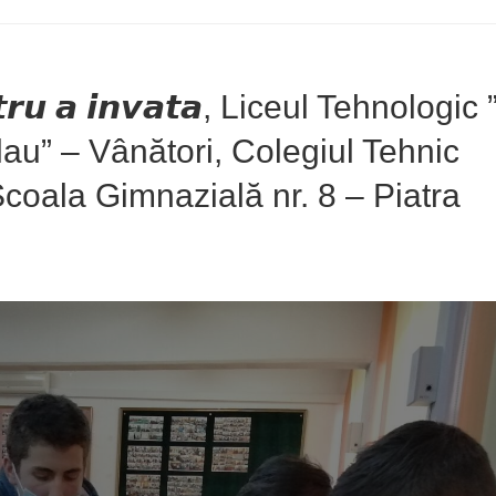
𝙩𝙧𝙪 𝙖 𝙞𝙣𝙫𝙖𝙩𝙖, Liceul Tehnologic 
lau” – Vânători, Colegiul Tehnic
coala Gimnazială nr. 8 – Piatra