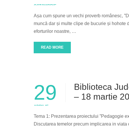
OCTOMBRIE
Așa cum spune un vechi proverb românesc, ”După 
muncă dar și multe clipe de bucurie și hohote d
eforturilor noastre, …
READ MORE
29
Biblioteca Jud
– 18 martie 2
APRILIE
Tema 1: Prezentarea proiectului ”Pedagogie exp
Discutarea temelor precum implicarea in viata ce