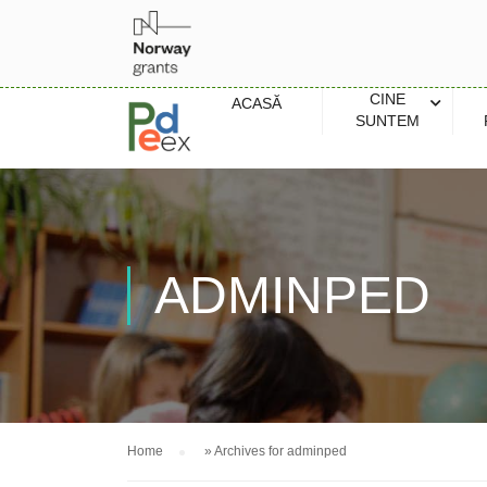
CINE
ACASĂ
SUNTEM
ADMINPED
Home
»
Archives for adminped