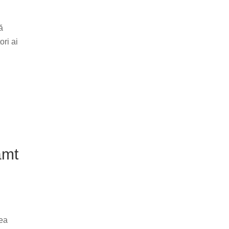
ă
ori ai
amt
rea