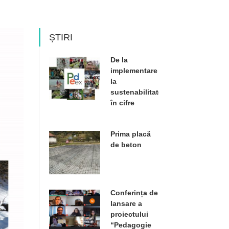
ȘTIRI
De la
implementare
la
sustenabilitate
în cifre
Prima placă
de beton
Conferința de
lansare a
proiectului
“Pedagogie