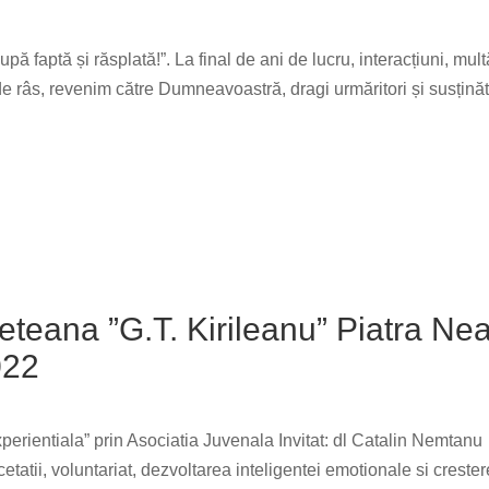
faptă și răsplată!”. La final de ani de lucru, interacțiuni, mult
e râs, revenim către Dumneavoastră, dragi urmăritori și susținăt
eteana ”G.T. Kirileanu” Piatra Ne
022
erientiala” prin Asociatia Juvenala Invitat: dl Catalin Nemtanu
tatii, voluntariat, dezvoltarea inteligentei emotionale si creste