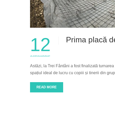
12
Prima placă d
OCTOMBRIE
Astăzi, la Trei Fântâni a fost finalizată turnar
spațiul ideal de lucru cu copiii și tinerii din gru
READ MORE