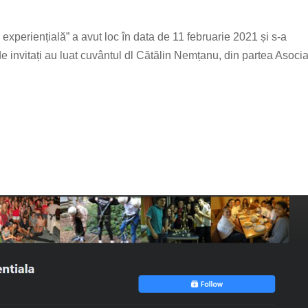
experiențială” a avut loc în data de 11 februarie 2021 și s-a
de invitați au luat cuvântul dl Cătălin Nemțanu, din partea Asocia